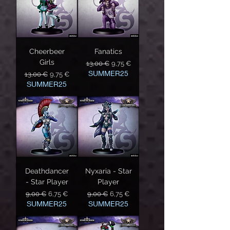
Cheerbeer
Fanatics
Girls
Precio
Precio de oferta
13,00 €
9,75 €
SUMMER25
Precio
Precio de oferta
13,00 €
9,75 €
SUMMER25
Deathdancer
Nyxaria - Star
- Star Player
Player
Precio
Precio de oferta
Precio
Precio de oferta
9,00 €
6,75 €
9,00 €
6,75 €
SUMMER25
SUMMER25